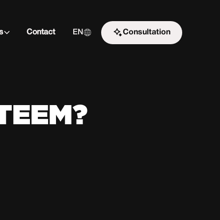
s
Contact
EN
Consultation
Start the challenge
STEEM?