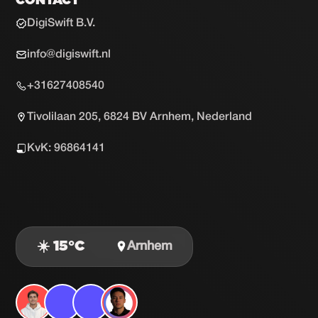
CONTACT
DigiSwift B.V.
info@digiswift.nl
+31627408540
Tivolilaan 205, 6824 BV Arnhem, Nederland
KvK: 96864141
☀️ 15°C
Arnhem