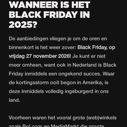
WANNEER IS HET
ontstaan?
Cyber Monday?
niet te missen
DigiSwift
BLACK FRIDAY IN
2025?
De aanbiedingen vliegen je om de oren en
binnenkort is het weer zover:
Black Friday, op
vrijdag 27 november 2026!
Je kunt er niet
meer omheen, want ook in Nederland is Black
Friday inmiddels een ongekend succes. Waar
de kortingsstorm ooit begon in Amerika, is
deze inmiddels volledig ingeburgerd in ons
land.
Voorheen waren het vooral grote (web)winkels
zoals Bol.com en MediaMarkt die groots