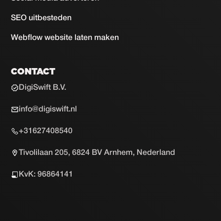
SEO uitbesteden
Webflow website laten maken
CONTACT
DigiSwift B.V.
info@digiswift.nl
+31627408540
Tivolilaan 205, 6824 BV Arnhem, Nederland
KvK: 96864141