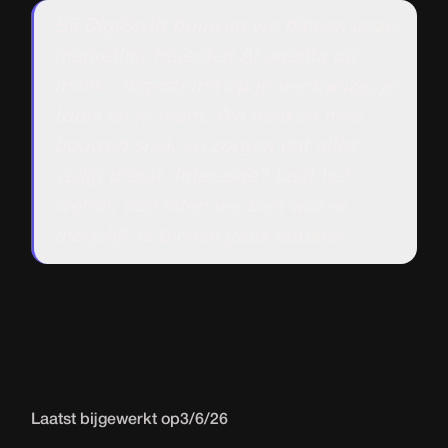
Bij DigiSwift bouwen we binnen onze
marketing trajecten AI agents op
maat – afgestemd op je werkwijze, je
tools en je team. We denken mee,
bouwen snel, en zorgen dat alles
veilig draait. Interesse? Laat het
weten, dan laten we zien wat er
mogelijk is binnen jouw situatie.
Laatst bijgewerkt op
3/6/26