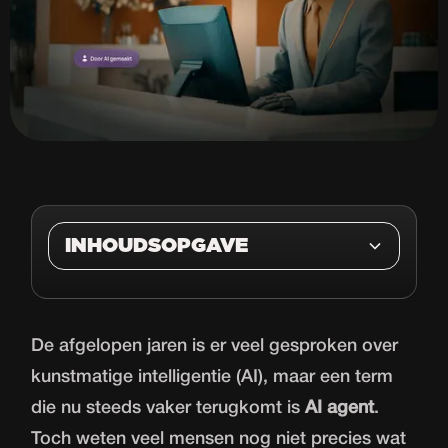
INHOUDSOPGAVE
Wat is een AI agent?
Een voorbeeld uit de praktijk
AI agents worden steeds
Wat zijn de voordelen van een AI
Is het een hype?
toegankelijker
agent?
De afgelopen jaren is er veel gesproken over
kunstmatige intelligentie (AI), maar een term
die nu steeds vaker terugkomt is
AI agent
.
Toch weten veel mensen nog niet precies wat