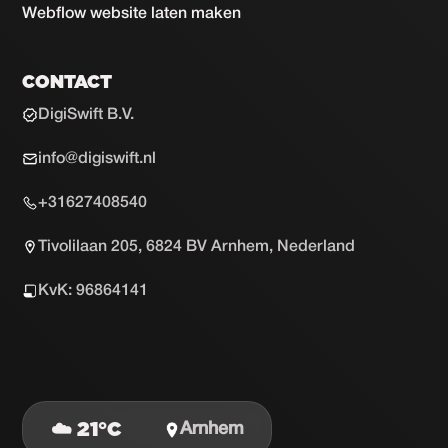
Webflow website laten maken
CONTACT
DigiSwift B.V.
info@digiswift.nl
+31627408540
Tivolilaan 205, 6824 BV Arnhem, Nederland
KvK: 96864141
☁️ 21°C
Arnhem