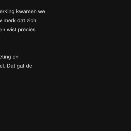
werking kwamen we
w merk dat zich
en wist precies
eting en
el. Dat gaf de