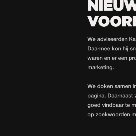
NIEU
VOOR
We adviseerden Kar
Daarmee kon hij sne
waren en er een pro
marketing.
We doken samen in 
pagina. Daarnaast 
goed vindbaar te 
op zoekwoorden me