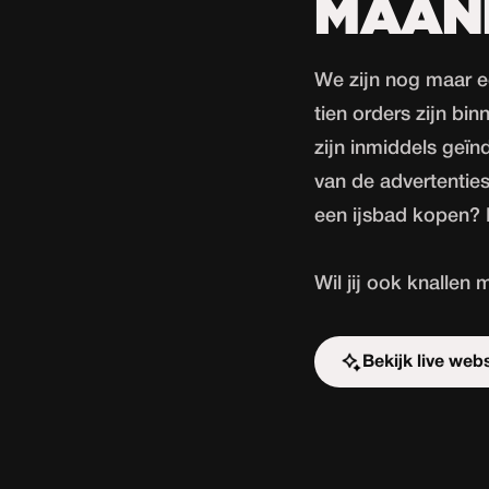
MAAN
We zijn nog maar e
tien orders zijn b
zijn inmiddels geï
van de advertenties
een
ijsbad kopen
? 
Wil jij ook knallen
Bekijk live web
Start de uitdag