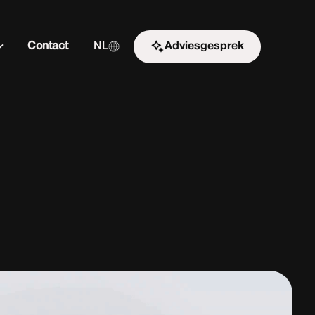
Contact
NL
Adviesgesprek
Start de uitdaging