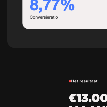
8,77%
Conversieratio
Het resultaat
€13.0