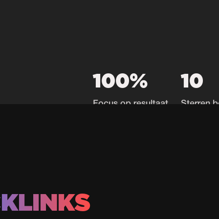
100%
10
Focus op resultaat
Sterren b
KLINKS