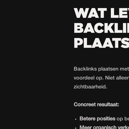
WAT L
BACKLI
PLAATS
Backlinks plaatsen met 
voordeel op. Niet allee
zichtbaarheid.
Concreet resultaat:
Betere posities
op be
Meer organisch verk