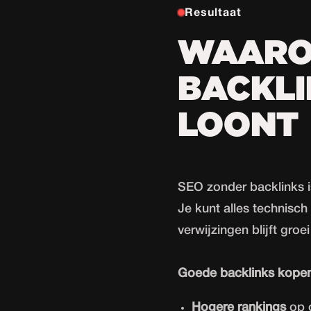
Resultaat
WAARO
BACKLI
LOONT
SEO zonder backlinks i
Je kunt alles technisc
verwijzingen blijft groe
Goede backlinks kopen 
Hogere rankings
op 