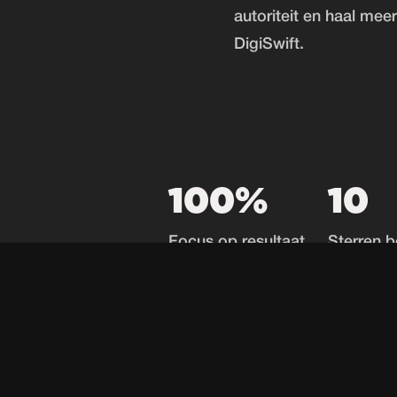
autoriteit en haal mee
DigiSwift.
100%
10
Focus op resultaat
Sterren b