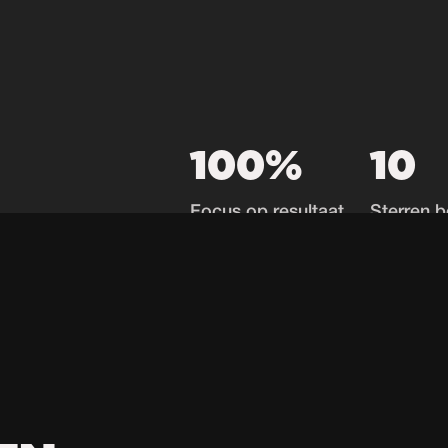
100%
10
Focus op resultaat
Sterren b