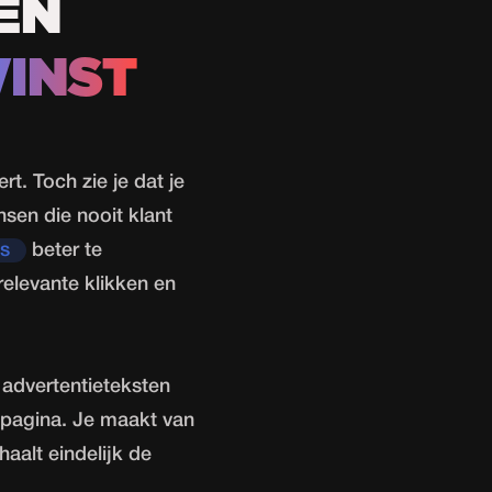
EN
INST
rt. Toch zie je dat je
sen die nooit klant
s
beter te
 relevante klikken en
 advertentieteksten
e pagina. Je maakt van
aalt eindelijk de