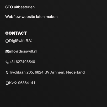
SEO uitbesteden
Webflow website laten maken
CONTACT
DigiSwift B.V.
info@digiswift.nl
+31627408540
Tivolilaan 205, 6824 BV Arnhem, Nederland
KvK: 96864141