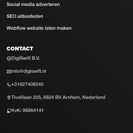
Social media adverteren
SEO uitbesteden
Webflow website laten maken
CONTACT
DigiSwift B.V.
info@digiswift.nl
+31627408540
Tivolilaan 205, 6824 BV Arnhem, Nederland
KvK: 96864141