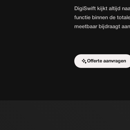
DigiSwift kijkt altijd n
functie binnen de total
meetbaar bijdraagt aan
Offerte aanvragen
Start de uitdaging