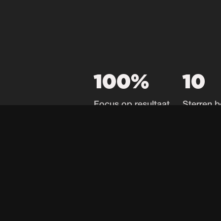
100%
10
Focus op resultaat
Sterren b
O