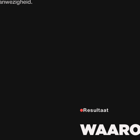
aanwezigheid.
Resultaat
WAAR