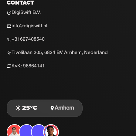
CONTACT
DigiSwift B.V.
info@digiswift.nl
+31627408540
Tivolilaan 205, 6824 BV Arnhem, Nederland
KvK: 96864141
☀️ 25°C
Arnhem