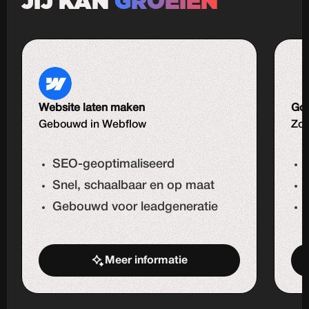
JIJ KAN
GROEIEN
Website laten maken
Goo
Gebouwd in Webflow
Zoe
SEO-geoptimaliseerd
Snel, schaalbaar en op maat
Gebouwd voor leadgeneratie
Meer informatie
Start de uitdaging