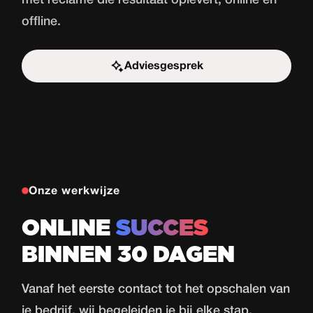
met reclame die resultaat oplevert, online én
offline.
Adviesgesprek
Start de uitdaging
Onze werkwijze
ONLINE
SUCCES
BINNEN 30 DAGEN
Vanaf het eerste contact tot het opschalen van
je bedrijf, wij begeleiden je bij elke stap.