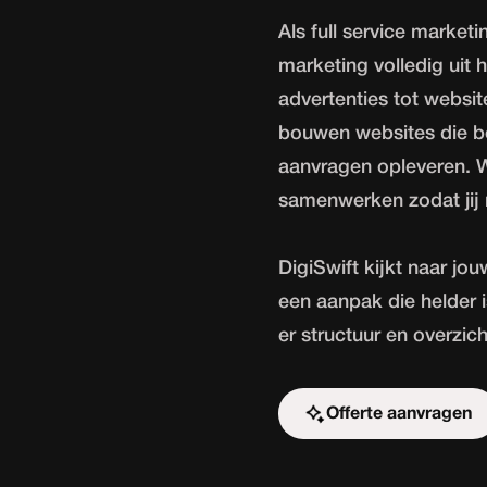
Als full service market
marketing volledig uit h
advertenties tot websit
bouwen websites die b
aanvragen opleveren. 
samenwerken zodat jij m
DigiSwift kijkt naar jo
een aanpak die helder i
er structuur en overzic
Offerte aanvragen
Start de uitdaging