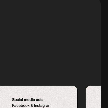
Social media ads
S
Facebook & Instagram
Z