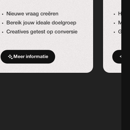
Nieuwe vraag creëren
Hoge
Bereik jouw ideale doelgroep
Meer
Creatives getest op conversie
Geric
Meer informatie
Me
Start de uitdaging
St