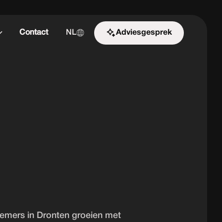
Contact
NL
Adviesgesprek
Start de uitdaging
nemers in Dronten groeien met