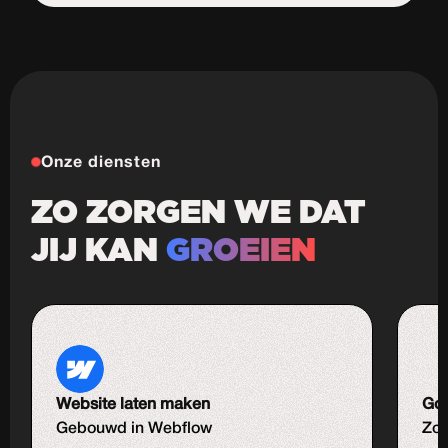
Start de uitdaging
Onze diensten
ZO ZORGEN WE DAT
JIJ KAN
GROEIEN
Website laten maken
Goo
Gebouwd in Webflow
Zoe