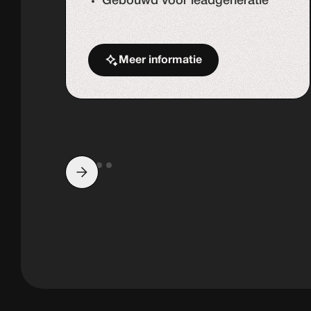
Gebouwd voor leadgeneratie
Meer informatie
Start de uitdaging