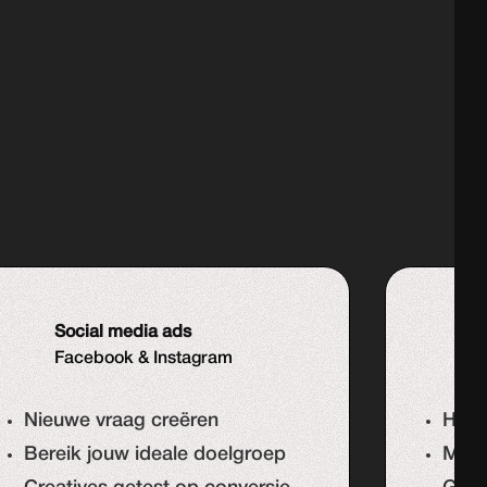
Social media ads
S
Facebook & Instagram
Z
Nieuwe vraag creëren
Hoge
Bereik jouw ideale doelgroep
Meer