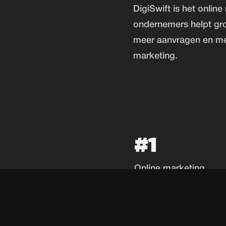
DigiSwift is het onlin
ondernemers helpt gro
meer aanvragen en mee
marketing.
#1
Online marketing
bureau Nijmegen