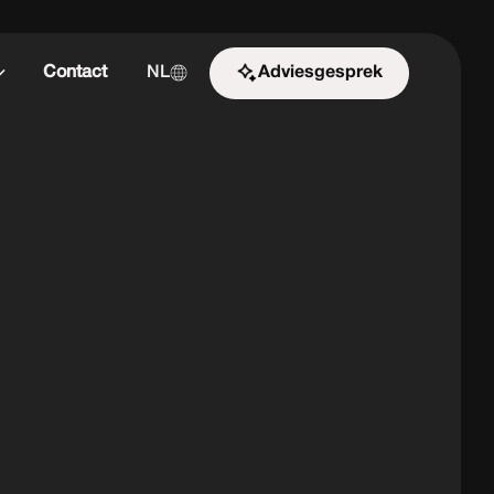
Contact
NL
Adviesgesprek
Start de uitdaging