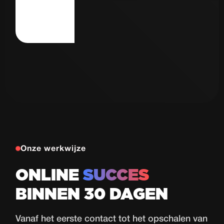
Autorijschool
77
de Haas
Proeflessen
in 30 dagen
Bekijk case
Onze werkwijze
ONLINE
SUCCES
BINNEN 30 DAGEN
Vanaf het eerste contact tot het opschalen van