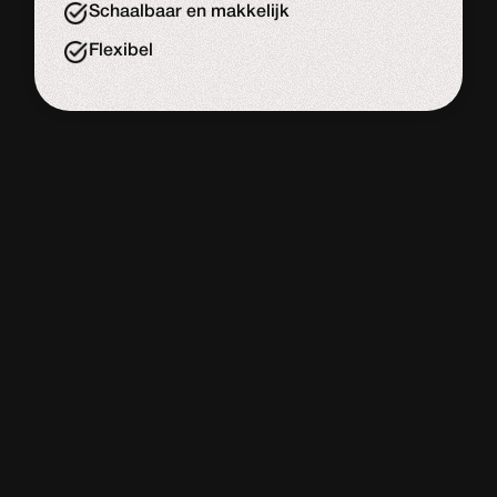
Schaalbaar en makkelijk
Flexibel
WORDPRESS
WEBSITE
De meeste website bouwers
Adviesgesprek
Start de uitdaging
Slome laadtijd
Veel onderhouds kosten
Onveilig & sloom