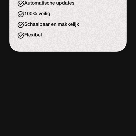
Automatische updates
100% veilig
Schaalbaar en makkelijk
Flexibel
WORDPRESS
WEBSITE
De meeste website bouwers
Adviesgesprek
Start de uitdaging
Slome laadtijd