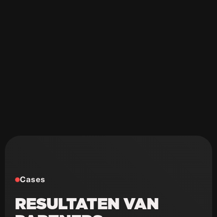
Slome laadtijd
Veel onderhouds kosten
Onveilig & sloom
Niet schaalbaar
Weinig design mogelijkheden
Cases
RESULTATEN VAN