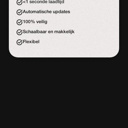
<1 seconde laadtijd
Automatische updates
100% veilig
Schaalbaar en makkelijk
Flexibel
WORDPRESS
WEBSITE
De meeste website bouwers
Adviesgesprek
Start de uitdaging