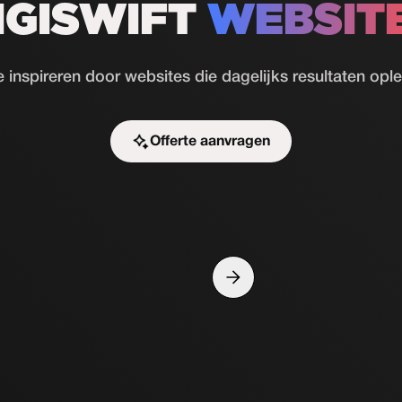
IGISWIFT
WEBSIT
e inspireren door websites die dagelijks resultaten opl
Offerte aanvragen
Start de uitdaging
Slide 4 of 10.