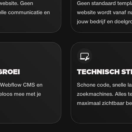
 website. Geen
Geen standaard templa
elle communicatie en
website wordt vanaf n
jouw bedrijf en doelgr
GROEI
TECHNISCH ST
ij Webflow CMS en
Schone code, snelle la
teloos mee met je
zoekmachines. Alles te
maximaal zichtbaar be