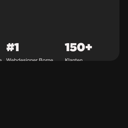
#1
150+
e
Webdesigner Borne
Klanten