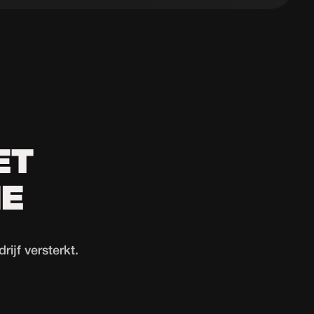
ET
NE
ijf versterkt.