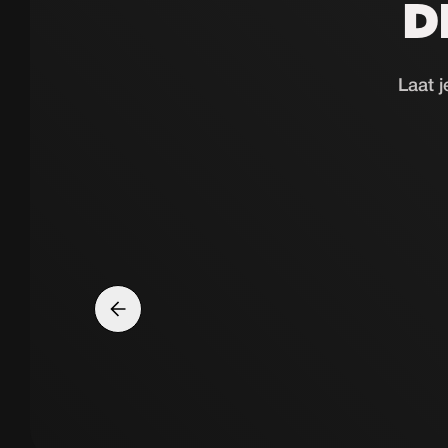
D
Laat j