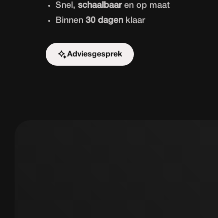
Snel,
schaalbaar
en op maat
Binnen
30 dagen
klaar
Adviesgesprek
Start de uitdaging