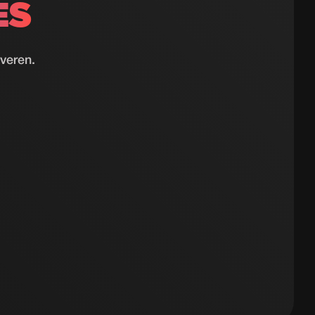
ES
everen.