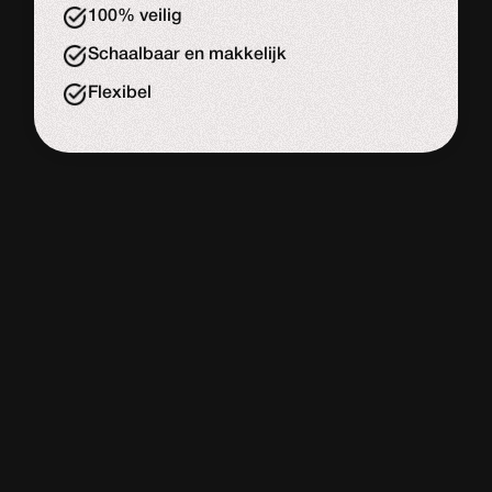
100% veilig
Schaalbaar en makkelijk
Flexibel
WORDPRESS
WEBSITE
De meeste website bouwers
Adviesgesprek
Start de uitdaging
Slome laadtijd
Veel onderhouds kosten