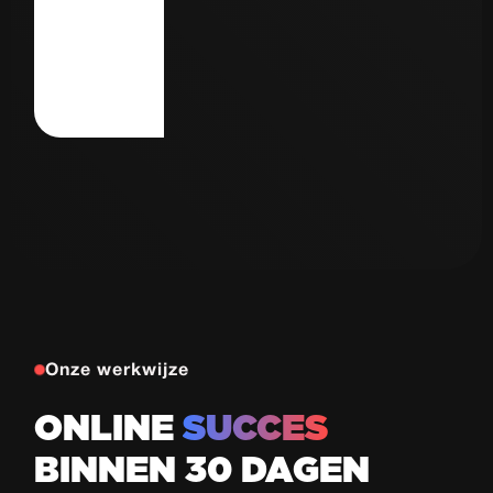
Autorijschool
77
de Haas
Proeflessen
in 30 dagen
Bekijk case
Onze werkwijze
ONLINE
SUCCES
BINNEN 30 DAGEN