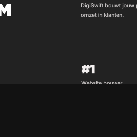
M
DigiSwift bouwt jouw 
omzet in klanten.
#1
Website bouwer
Doetinchem