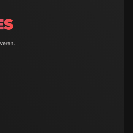
ES
everen.