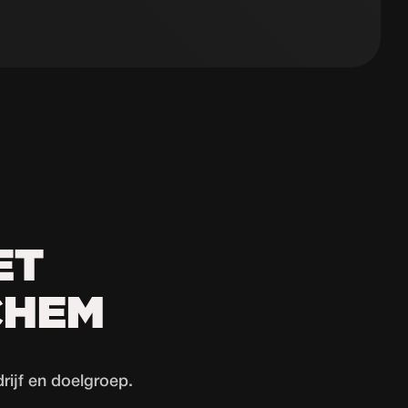
ET
CHEM
ijf en doelgroep.