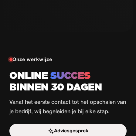
Autorijschool
77
de Haas
Proeflessen
in 30 dagen
Bekijk case
Onze werkwijze
ONLINE
SUCCES
BINNEN 30 DAGEN
Vanaf het eerste contact tot het opschalen van
je bedrijf, wij begeleiden je bij elke stap.
Adviesgesprek