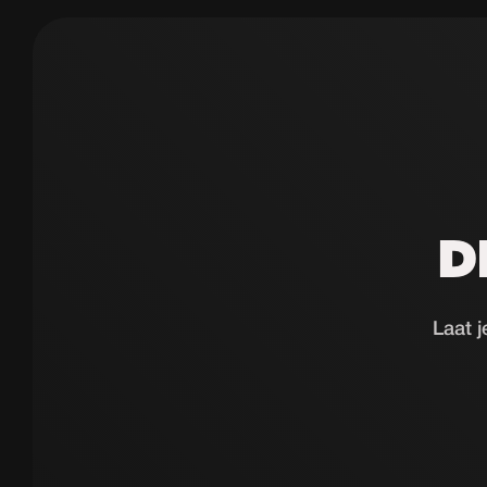
D
Laat j