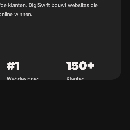
de klanten. DigiSwift bouwt websites die
online winnen.
#1
150+
Webdesigner
Klanten
Harderwijk