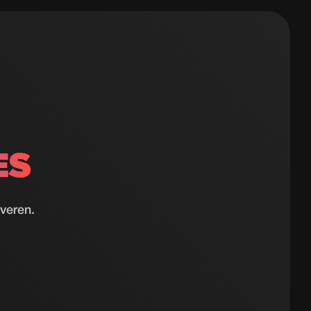
ES
everen.