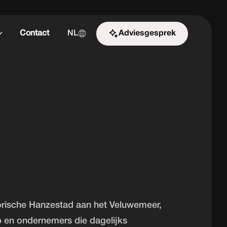
Contact
NL
Adviesgesprek
Start de uitdaging
torische Hanzestad aan het Veluwemeer,
 en ondernemers die dagelijks