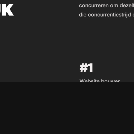
JK
concurreren om dezelf
die concurrentiestrijd 
#1
Website bouwer
Harderwijk