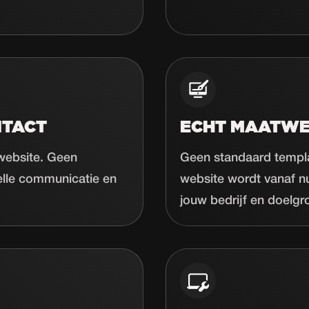
NTACT
ECHT MAATW
 website. Geen
Geen standaard templa
elle communicatie en
website wordt vanaf n
jouw bedrijf en doelgr