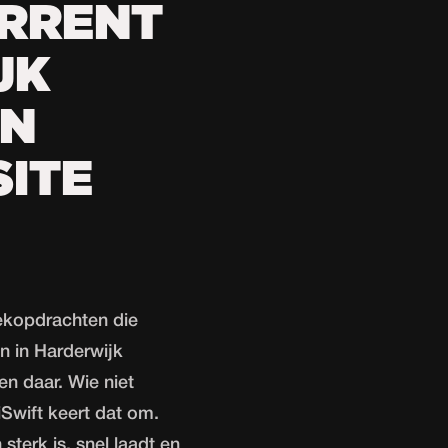
RRENT
JK
EN
ITE
ekopdrachten die
en in Harderwijk
en daar. Wie niet
giSwift keert dat om.
sterk is, snel laadt en