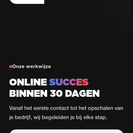
Autorijschool
77
de Haas
Proeflessen
in 30 dagen
Bekijk case
Onze werkwijze
ONLINE
SUCCES
BINNEN 30 DAGEN
Vanaf het eerste contact tot het opschalen van
je bedrijf, wij begeleiden je bij elke stap.