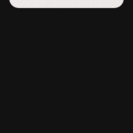
WORDPRESS
WEBSITE
De meeste website bouwers
Adviesgesprek
Start de uitdaging
Slome laadtijd
Veel onderhouds kosten
Onveilig & sloom
Niet schaalbaar
Weinig design mogelijkheden