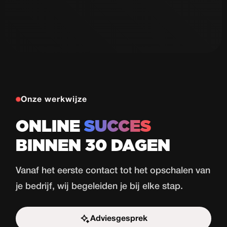
Autorijschool
77
de Haas
Proeflessen
in 30 dagen
Bekijk case
Onze werkwijze
ONLINE
SUCCES
BINNEN 30 DAGEN
Vanaf het eerste contact tot het opschalen van
je bedrijf, wij begeleiden je bij elke stap.
Adviesgesprek