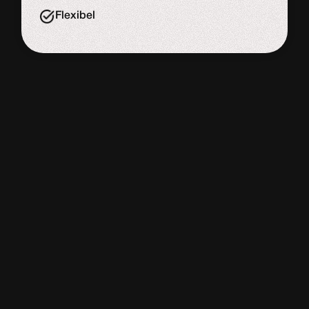
Flexibel
WORDPRESS
WEBSITE
De meeste website bouwers
Adviesgesprek
Start de uitdaging
Slome laadtijd
Veel onderhouds kosten
Onveilig & sloom