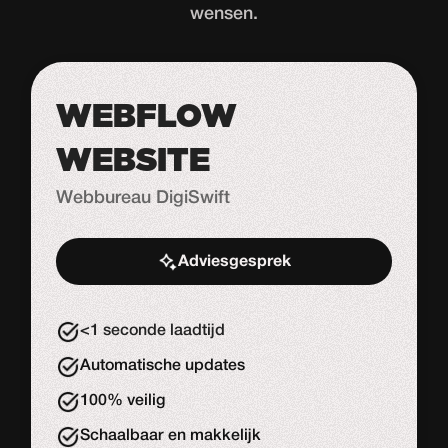
wensen.
WEBFLOW
WEBSITE
Webbureau DigiSwift
Adviesgesprek
Start de uitdaging
<1 seconde laadtijd
Automatische updates
100% veilig
Schaalbaar en makkelijk