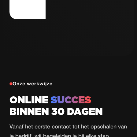
Autorijschool
77
de Haas
Proeflessen
in 30 dagen
Bekijk case
Onze werkwijze
ONLINE
SUCCES
BINNEN 30 DAGEN
Vanaf het eerste contact tot het opschalen van
je bedrijf, wij begeleiden je bij elke stap.