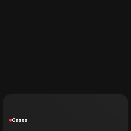
Start de uitdaging
Slome laadtijd
Veel onderhouds kosten
Onveilig & sloom
Niet schaalbaar
Weinig design mogelijkheden
Cases