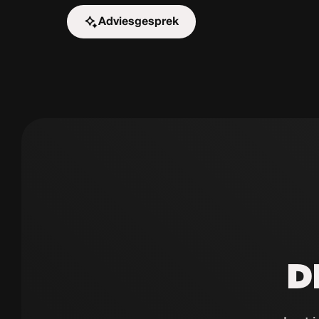
Adviesgesprek
Start de uitdaging
D