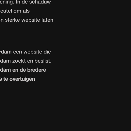
rlening. In de schaduw
leutel om als
en sterke
website laten
edam een website die
rdam zoekt en beslist.
edam en de bredere
 te overtuigen