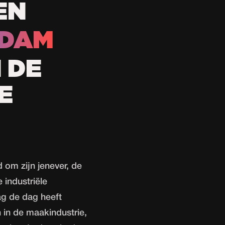
EN
EDAM
N DE
E
 om zijn jenever, de
 industriële
g de dag heeft
in de maakindustrie,