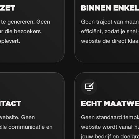
ZET
BINNEN ENKEL
 te genereren. Geen
Geen traject van maan
ur die bezoekers
efficiënt, zodat je sne
plevert.
website die direct klaar
NTACT
ECHT MAATW
 website. Geen
Geen standaard templa
elle communicatie en
website wordt vanaf n
jouw bedrijf en doelgr