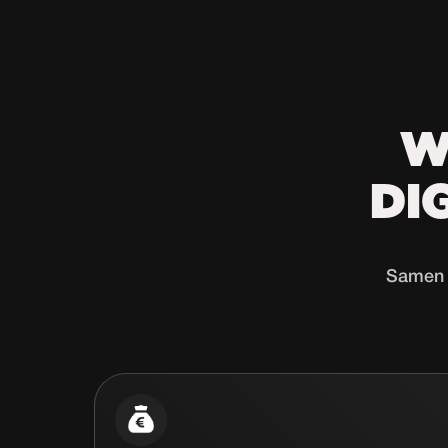
W
DI
Samen b