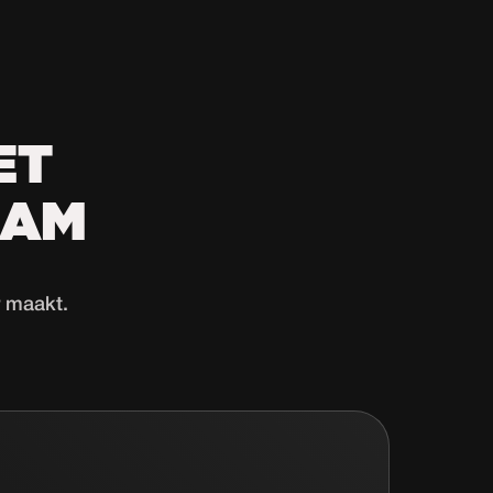
ET
DAM
r maakt.