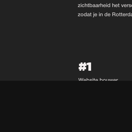
zichtbaarheid het ver
zodat je in de Rotterd
#1
Website bouwer
Schiedam