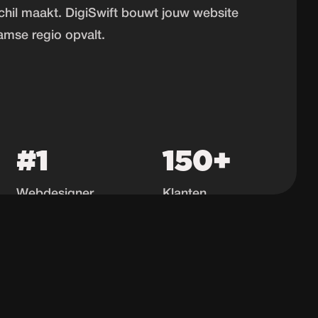
schil maakt. DigiSwift bouwt jouw website
amse regio opvalt.
#1
150+
Webdesigner
Klanten
Schiedam