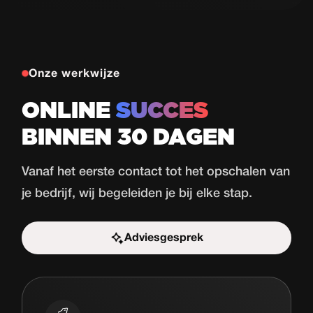
in 30 dagen
Bekijk case
Onze werkwijze
ONLINE
SUCCES
BINNEN 30 DAGEN
Vanaf het eerste contact tot het opschalen van
je bedrijf, wij begeleiden je bij elke stap.
Adviesgesprek
Start de uitdaging