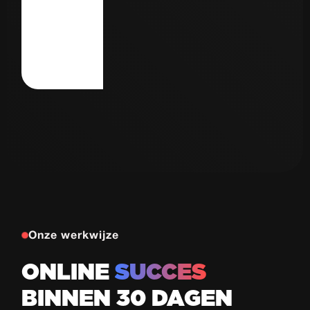
Autorijschool
77
de Haas
Proeflessen
in 30 dagen
Bekijk case
Onze werkwijze
ONLINE
SUCCES
BINNEN 30 DAGEN