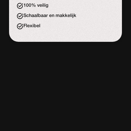
100% veilig
Schaalbaar en makkelijk
Flexibel
WORDPRESS
WEBSITE
De meeste website bouwers
Adviesgesprek
Start de uitdaging
Slome laadtijd
Veel onderhouds kosten