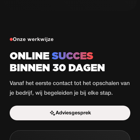
in 30 dagen
Bekijk case
Onze werkwijze
ONLINE
SUCCES
BINNEN 30 DAGEN
Vanaf het eerste contact tot het opschalen van
je bedrijf, wij begeleiden je bij elke stap.
Adviesgesprek
Start de uitdaging