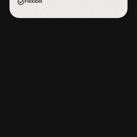
Flexibel
WORDPRESS
WEBSITE
De meeste website bouwers
Adviesgesprek
Start de uitdaging
Slome laadtijd
Veel onderhouds kosten
Onveilig & sloom
Niet schaalbaar