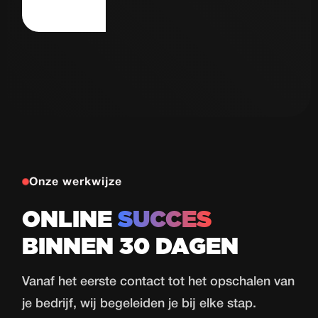
Autorijschool
77
de Haas
Proeflessen
in 30 dagen
Bekijk case
Onze werkwijze
ONLINE
SUCCES
BINNEN 30 DAGEN
Vanaf het eerste contact tot het opschalen van
je bedrijf, wij begeleiden je bij elke stap.