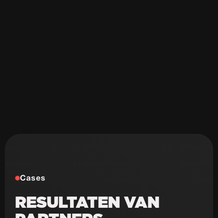
Slome laadtijd
Veel onderhouds kosten
Onveilig & sloom
Niet schaalbaar
Weinig design mogelijkheden
Cases
RESULTATEN VAN