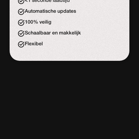
<1 seconde laadtijd
Automatische updates
100% veilig
Schaalbaar en makkelijk
Flexibel
WORDPRESS
WEBSITE
De meeste website bouwers
Adviesgesprek
Start de uitdaging