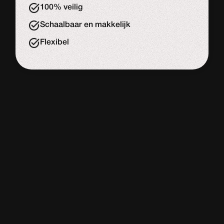
100% veilig
Schaalbaar en makkelijk
Flexibel
WORDPRESS
WEBSITE
De meeste website bouwers
Adviesgesprek
Start de uitdaging
Slome laadtijd
Veel onderhouds kosten