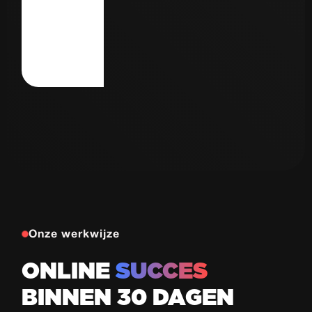
Autorijschool
77
de Haas
Proeflessen
in 30 dagen
Bekijk case
Onze werkwijze
ONLINE
SUCCES
BINNEN 30 DAGEN