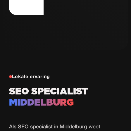
Autorijschool
77
de Haas
Proeflessen
in 30 dagen
Bekijk case
Lokale ervaring
SEO SPECIALIST
MIDDELBURG
Als SEO specialist in Middelburg weet