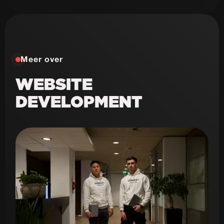
in 30 dagen
Bekijk case
Meer over
WEBSITE
DEVELOPMENT