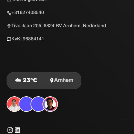
+31627408540
Tivolilaan 205, 6824 BV Arnhem, Nederland
KvK: 96864141
☁️ 23°C
Arnhem